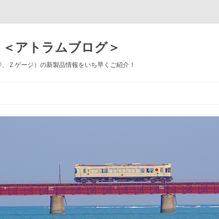
 ＜アトラムブログ＞
ジ、Ｚゲージ）の新製品情報をいち早くご紹介！
コ
ン
テ
ン
ツ
へ
ス
キ
ッ
プ