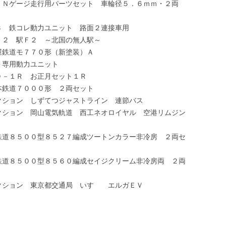
－０４Ｒ Ｎゲージ走行用パーツセット 車輪径５．６ｍｍ・２両
ＴＲ０３ 鉄コレ動力ユニット 路面２連接車用
レ１４９－２ 駅Ｆ２ ～北国の無人駅～
コレ名古屋鉄道モ７７０形（新塗装）Ａ
０４＞専用動力ユニット
物０４０－１Ｒ お正月セット１Ｒ
コレ西日本鉄道７０００形 ２両セット
バスコレクション しずてつジャストライン 連節バス
バスコレクション 岡山電気軌道 西工ネオロイヤル 空港リムジン
コレ東武鉄道８５００型８５２７編成ツートンカラー非冷房 ２両セ
コレ東武鉄道８５００型８５６０編成セイジクリーム非冷房両 ２両
バスコレクション 東京都交通局 いすゞ エルガＥＶ