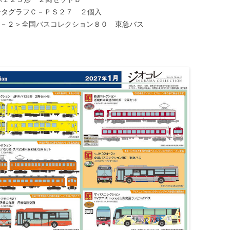
３＞パンタグラフＣ－ＰＳ２７ ２個入
ＪＨ０２４－２＞全国バスコレクション８０ 東急バス