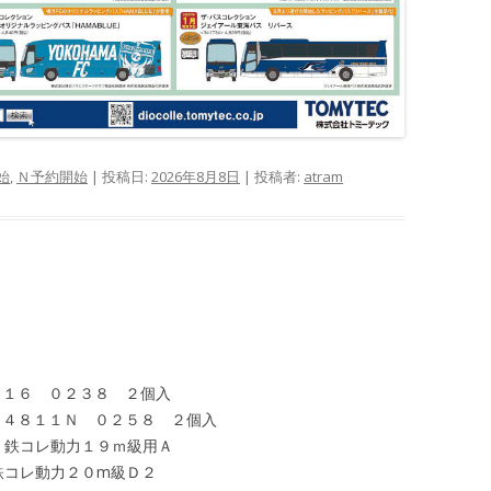
始
,
Ｎ予約開始
| 投稿日:
2026年8月8日
|
投稿者:
atram
ラフＰＧ１６ ０２３８ ２個入
ラフＰＴ４８１１Ｎ ０２５８ ２個入
１２Ｒ 鉄コレ動力１９ｍ級用Ａ
２５ 鉄コレ動力２０m級Ｄ２