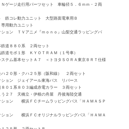
－０４Ｒ Ｎゲージ走行用パーツセット 車輪径５．６ｍｍ・２両
－ＴＲ０５ 鉄コレ動力ユニット 大型路面電車用Ｂ
Ｍ－０４＞専用動力ユニット
バスコレクション ＴＶアニメ『ｍｏｎｏ』山梨交通ラッピングバ
近畿日本鉄道８８０系 ２両セット
レ京福電気鉄道モボ１形 ＫＹＯＴＲＡＭ（１号車）
コレ走行システム基本セットＡ７ ＜トヨタＳＯＲＡ東京ＢＲＴ仕様
レ国鉄クモハ２０形・クハ２５形（阪和線） ２両セット
バスコレクション ジェイアール東海バス リバース
レ三岐鉄道８０１系８０３編成赤電カラー ３両セット
コレで行こう２７ 天橋立・伊根の舟屋 丹後海陸交通
・バスコレクション 横浜ＦＣチームラッピングバス「ＨＡＭＡＳＰ
・バスコレクション 横浜ＦＣオリジナルラッピングバス「ＨＡＭＡ
ＪＲキハ１２５形 ２両セットＢ