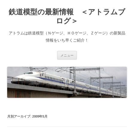
鉄道模型の最新情報 ＜アトラムブ
ログ＞
アトラムは鉄道模型（Ｎゲージ、ＨＯゲージ、Ｚゲージ）の新製品
情報をいち早くご紹介！
コ
メニュー
ン
テ
ン
ツ
へ
ス
キ
ッ
プ
月別アーカイブ:
2009年5月