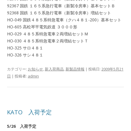
92367 国鉄 １６５系急行電車（新製冷房車）基本セットＢ
92368 国鉄 １６５系急行電車（新製冷房車）増結セット
HO-049 国鉄４８５系特急電車（クハ４８１-200）基本セット
HO-605 高松琴平電気鉄道 ３０００形
HO-029 ４８５系特急電車２両増結セットＭ
HO-030 ４８５系特急電車２両増結セットＴ
HO-325 サロ４８１
HO-326 サシ４８１
カテゴリー:
お知らせ
,
新入荷商品
,
新製品情報
| 投稿日:
2009年5月21
日
|
投稿者:
admin
KATO 入荷予定
5/26 入荷予定