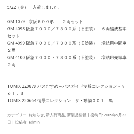
5/22（金） 入荷しました。
GM 1079T 京阪６００形 ２両セット
GM 4098 阪急７０００／７３００系（旧塗装） ６両編成基本
セット
GM 4099 阪急７０００／７３００系（旧塗装） 増結用中間車
２両
GM 4100 阪急７０００・７３００系（旧塗装） 増結用先頭車
２両
TOMIX 220879 バスむすめ～バスガイド制服コレクション～ｖ
ｏｌ．３
TOMIX 220664 情景コレクション ザ・動物００１ 馬
カテゴリー:
お知らせ
,
新入荷商品
,
新製品情報
| 投稿日:
2009年5月22
日
|
投稿者:
admin