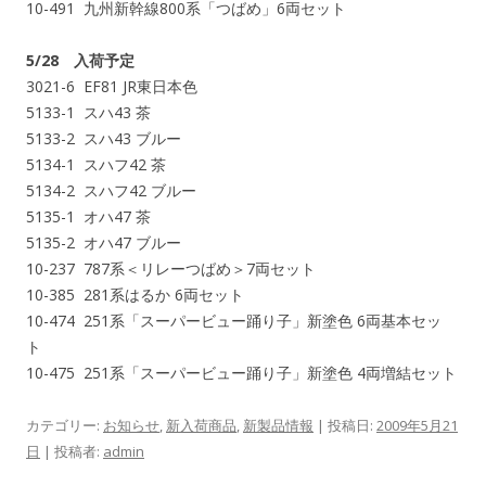
10-491 九州新幹線800系「つばめ」6両セット
5/28 入荷予定
3021-6 EF81 JR東日本色
5133-1 スハ43 茶
5133-2 スハ43 ブルー
5134-1 スハフ42 茶
5134-2 スハフ42 ブルー
5135-1 オハ47 茶
5135-2 オハ47 ブルー
10-237 787系＜リレーつばめ＞7両セット
10-385 281系はるか 6両セット
10-474 251系「スーパービュー踊り子」新塗色 6両基本セッ
ト
10-475 251系「スーパービュー踊り子」新塗色 4両増結セット
カテゴリー:
お知らせ
,
新入荷商品
,
新製品情報
| 投稿日:
2009年5月21
日
|
投稿者:
admin