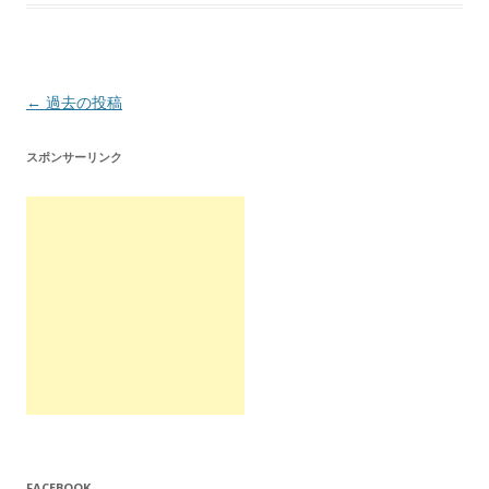
投
←
過去の投稿
稿
スポンサーリンク
ナ
ビ
ゲ
ー
シ
ョ
ン
FACEBOOK