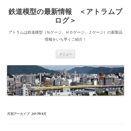
鉄道模型の最新情報 ＜アトラムブ
ログ＞
アトラムは鉄道模型（Ｎゲージ、ＨＯゲージ、Ｚゲージ）の新製品
情報をいち早くご紹介！
コ
メニュー
ン
テ
ン
ツ
へ
ス
キ
ッ
プ
月別アーカイブ:
2017年8月