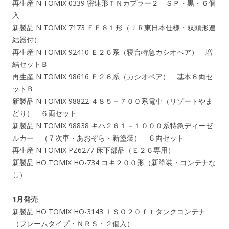
再生産 N TOMIX 0339 密連形ＴＮカプラー２ ＳＰ・黒・６個
入
新製品 N TOMIX 7173 ＥＦ８１形（ＪＲ東日本仕様・双頭形連
結器付）
再生産 N TOMIX 92410 Ｅ２６系（寝台特急カシオペア） 増
結セットＢ
再生産 N TOMIX 98616 Ｅ２６系（カシオペア） 基本６両セ
ットＢ
新製品 N TOMIX 98822 ４８５－７００系電車（リゾートやま
どり） ６両セット
新製品 N TOMIX 98838 キハ２６１－１０００系特急ディーゼ
ルカー （７次車・あおぞら・新塗装） ６両セット
再生産 N TOMIX PZ6277 床下部品（Ｅ２６専用）
新製品 HO TOMIX HO-734 コキ２００形（新塗装・コンテナな
し）
1月発売
新製品 HO TOMIX HO-3143 ＩＳＯ２０ｆｔタンクコンテナ
（フレームタイプ・ＮＲＳ・２個入）