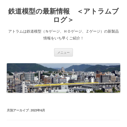
鉄道模型の最新情報 ＜アトラムブ
ログ＞
アトラムは鉄道模型（Ｎゲージ、ＨＯゲージ、Ｚゲージ）の新製品
情報をいち早くご紹介！
コ
メニュー
ン
テ
ン
ツ
へ
ス
キ
ッ
プ
月別アーカイブ:
2023年6月