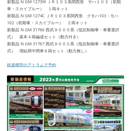
新製品 N GM 1273W ＪＲ１０３系関西形 サハ１０３（初期
車・スカイブルー） １両キット
新製品 N GM 1274C ＪＲ１０３系関西形 クモハ103・モハ
102（初期車・スカイブルー） ２両キット
新製品 N GM 31766 西武９０００系（抵抗制御車・車番選択
式） 基本４両編成セット（動力付き）
新製品 N GM 31767 西武９０００系（抵抗制御車・車番選択
式） 増結用中間車６両セット（動力無し）
鉄道模型のアトラムで予約