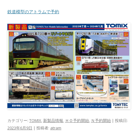
鉄道模型のアトラムで予約
カテゴリー:
TOMIX
,
新製品情報
,
ＨＯ予約開始
,
Ｎ予約開始
| 投稿日:
2023年6月9日
|
投稿者:
atram