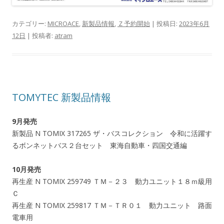
カテゴリー:
MICROACE
,
新製品情報
,
Ｚ予約開始
| 投稿日:
2023年6月
12日
|
投稿者:
atram
TOMYTEC 新製品情報
9月発売
新製品 N TOMIX 317265 ザ・バスコレクション 令和に活躍す
るボンネットバス２台セット 東海自動車・四国交通編
10月発売
再生産 N TOMIX 259749 ＴＭ－２３ 動力ユニット１８ｍ級用
Ｃ
再生産 N TOMIX 259817 ＴＭ－ＴＲ０１ 動力ユニット 路面
電車用