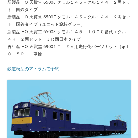
新製品 HO 天賞堂 65006 クモル１４５＋クル１４４ ２両セッ
ト 国鉄タイプ
新製品 HO 天賞堂 65007 クモル１４５＋クル１４４ ２両セッ
ト 国鉄タイプ（ユニット窓枠グレー）
新製品 HO 天賞堂 65008 クモル１４５ １０００番代＋クル１
４４ ２両セット ＪＲ西日本タイプ
再生産 HO 天賞堂 69001 Ｔ－Ｅｖ用走行化パーツキット（φ１
０．５ＰＬ 車輪）
鉄道模型のアトラムで予約