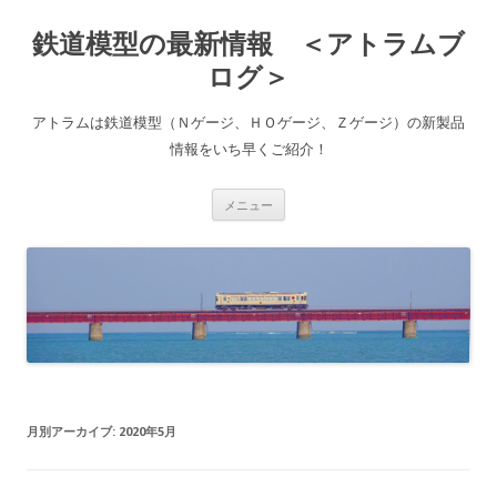
鉄道模型の最新情報 ＜アトラムブ
ログ＞
アトラムは鉄道模型（Ｎゲージ、ＨＯゲージ、Ｚゲージ）の新製品
情報をいち早くご紹介！
コ
メニュー
ン
テ
ン
ツ
へ
ス
キ
ッ
プ
月別アーカイブ:
2020年5月