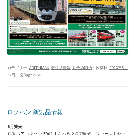
カテゴリー:
GREENMAX
,
新製品情報
,
Ｎ予約開始
| 投稿日:
2020年5月
27日
|
投稿者:
atram
ロクハン 新製品情報
6月発売
新製品 Z ロクハン E001-1 キハ５２首都圏色 ファーストセッ