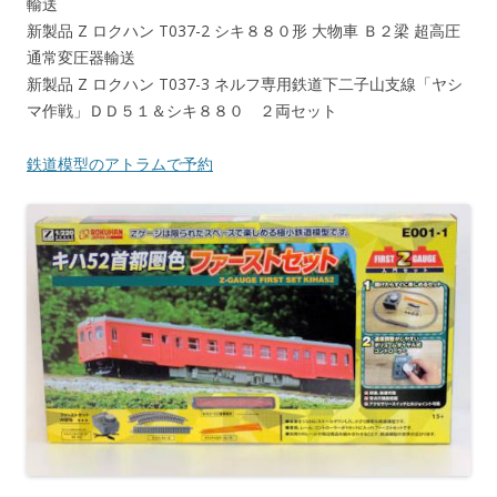
輸送
新製品 Z ロクハン T037-2 シキ８８０形 大物車 Ｂ２梁 超高圧
通常変圧器輸送
新製品 Z ロクハン T037-3 ネルフ専用鉄道下二子山支線「ヤシ
マ作戦」ＤＤ５１＆シキ８８０ ２両セット
鉄道模型のアトラムで予約