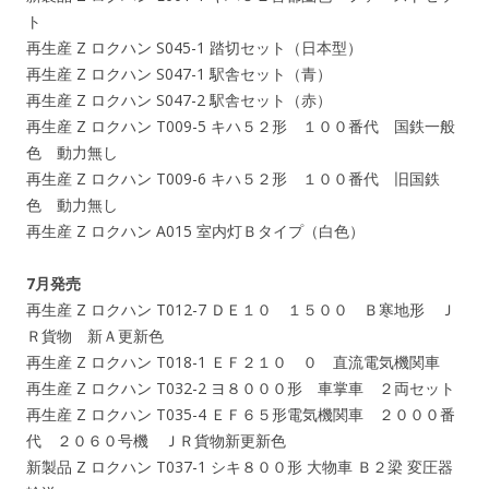
ト
再生産 Z ロクハン S045-1 踏切セット（日本型）
再生産 Z ロクハン S047-1 駅舎セット（青）
再生産 Z ロクハン S047-2 駅舎セット（赤）
再生産 Z ロクハン T009-5 キハ５２形 １００番代 国鉄一般
色 動力無し
再生産 Z ロクハン T009-6 キハ５２形 １００番代 旧国鉄
色 動力無し
再生産 Z ロクハン A015 室内灯Ｂタイプ（白色）
7月発売
再生産 Z ロクハン T012-7 ＤＥ１０ １５００ Ｂ寒地形 Ｊ
Ｒ貨物 新Ａ更新色
再生産 Z ロクハン T018-1 ＥＦ２１０ ０ 直流電気機関車
再生産 Z ロクハン T032-2 ヨ８０００形 車掌車 ２両セット
再生産 Z ロクハン T035-4 ＥＦ６５形電気機関車 ２０００番
代 ２０６０号機 ＪＲ貨物新更新色
新製品 Z ロクハン T037-1 シキ８００形 大物車 Ｂ２梁 変圧器