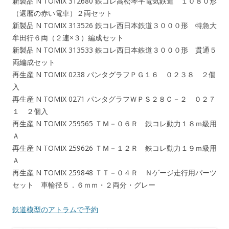
新製品 N TOMIX 312680 鉄コレ高松琴平電気鉄道 １０８０形
（還暦の赤い電車）２両セット
新製品 N TOMIX 313526 鉄コレ西日本鉄道３０００形 特急大
牟田行６両（２連×３）編成セット
新製品 N TOMIX 313533 鉄コレ西日本鉄道３０００形 貫通５
両編成セット
再生産 N TOMIX 0238 パンタグラフＰＧ１６ ０２３８ ２個
入
再生産 N TOMIX 0271 パンタグラフＷＰＳ２８Ｃ－２ ０２７
１ ２個入
再生産 N TOMIX 259565 ＴＭ－０６Ｒ 鉄コレ動力１８ｍ級用
Ａ
再生産 N TOMIX 259626 ＴＭ－１２Ｒ 鉄コレ動力１９ｍ級用
Ａ
再生産 N TOMIX 259848 ＴＴ－０４Ｒ Ｎゲージ走行用パーツ
セット 車輪径５．６ｍｍ・２両分・グレー
鉄道模型のアトラムで予約