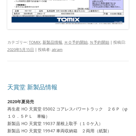
カテゴリー:
TOMIX
,
新製品情報
,
ＨＯ予約開始
,
Ｎ予約開始
| 投稿日:
2020年5月15日
|
投稿者:
atram
天賞堂 新製品情報
2020年夏発売
再生産 HO 天賞堂 05002 コアレスパワートラック ２６Ｐ（φ
１０．５ＰＬ 車輪）
新製品 HO 天賞堂 19037 屋根上取手（１０ケ入）
新製品 HO 天賞堂 19947 車両収納箱 ２両用（紙製）