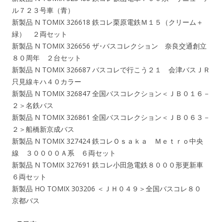
ル７２３号車（青）
新製品 N TOMIX 326618 鉄コレ栗原電鉄Ｍ１５（クリーム＋
緑） ２両セット
新製品 N TOMIX 326656 ザ･バスコレクション 奈良交通創立
８０周年 ２台セット
新製品 N TOMIX 326687 バスコレで行こう２１ 会津バスＪＲ
只見線キハ４０カラー
新製品 N TOMIX 326847 全国バスコレクション＜ＪＢ０１６－
２＞名鉄バス
新製品 N TOMIX 326861 全国バスコレクション＜ＪＢ０６３－
２＞船橋新京成バス
新製品 N TOMIX 327424 鉄コレＯｓａｋａ Ｍｅｔｒｏ中央
線 ３００００Ａ系 ６両セット
新製品 N TOMIX 327691 鉄コレ小田急電鉄８０００形更新車
６両セット
新製品 HO TOMIX 303206 ＜ＪＨ０４９＞全国バスコレ８０
京都バス