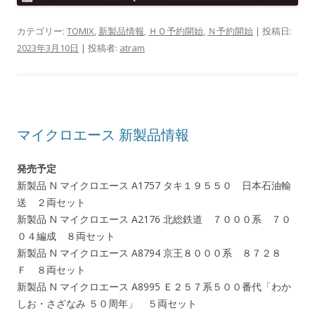
カテゴリー:
TOMIX
,
新製品情報
,
ＨＯ予約開始
,
Ｎ予約開始
| 投稿日:
2023年3月10日
|
投稿者:
atram
マイクロエース 新製品情報
発売予定
新製品 N マイクロエース A1757 タキ１９５５０ 日本石油輸
送 ２両セット
新製品 N マイクロエース A2176 北総鉄道 ７０００系 ７０
０４編成 ８両セット
新製品 N マイクロエース A8794 京王８０００系 ８７２８
Ｆ ８両セット
新製品 N マイクロエース A8995 Ｅ２５７系５００番代「わか
しお・さざなみ ５０周年」 ５両セット