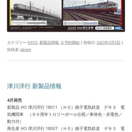
カテゴリー:
KATO
,
新製品情報
,
Ｎ予約開始
| 投稿日:
2023年3月3日
|
投稿者:
atram
津川洋行 新製品情報
4月発売
新製品 HO 津川洋行 18011 （ＨＯ）銚子電気鉄道 デキ３ 電
気機関車 （９０周年トロリーポール仕様／車体色・赤電色／
動力付）
再生産 HO 津川洋行 18007 （ＨＯ）銚子電気鉄道 デキ３ 電