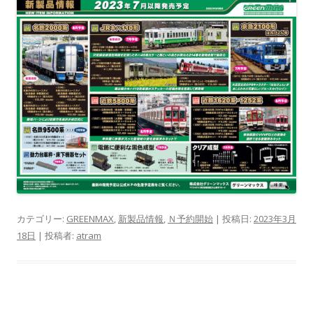
カテゴリー:
GREENMAX
,
新製品情報
,
Ｎ予約開始
| 投稿日:
2023年3月
18日
|
投稿者:
atram