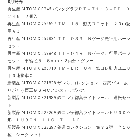
8月発売
再生産 N TOMIX 0246 パンタグラフＰＴ－７１１３－ＦＤ ０
２４６ ２個入
再生産 N TOMIX 259657 ＴＭ－１５ 動力ユニット ２０m級
用Ａ３
再生産 N TOMIX 259831 ＴＴ－０３Ｒ Ｎゲージ走行用パーツ
セット
再生産 N TOMIX 259848 ＴＴ－０４Ｒ Ｎゲージ走行用パーツ
セット 車輪径５．６ｍｍ・２両分・グレー
再生産 N TOMIX 268710 ＴＭ－ＬＲＴ０４ 鉄コレ動力ユニッ
ト３連接車Ｃ
新製品 N TOMIX 321828 ザ･バスコレクション 西武バス あ
りがとう西工９６ＭＣノンステップバス
新製品 N TOMIX 321989 鉄コレ宇都宮ライトレール 運転セッ
ト
新製品 N TOMIX 322269 鉄コレ宇都宮ライトレールＨＵ３００
形 ＨＵ３０１ ＬＩＧＨＴＬＩＮＥ
新製品 N TOMIX 323297 鉄道コレクション 第３２弾 全１０
種＋シークレット