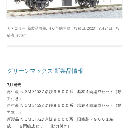
カテゴリー:
新製品情報
,
ＨＯ予約開始
| 投稿日:
2023年3月31日
|
投
稿者:
atram
グリーンマックス 新製品情報
7月発売
再生産 N GM 31587 名鉄９５００系 基本４両編成セット（動
力付き）
再生産 N GM 31588 名鉄９５００系 増結４両編成セット（動
力無し）
新製品 N GM 31728 京阪９０００系（旧塗装・９００１編
成） ８両編成セット（動力付き）