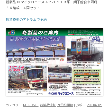
新製品 N マイクロエース A9571 １１３系 網干総合車両所
Ｆ６編成 ４両セット
鉄道模型のアトラムで予約
カテゴリー:
MICROACE
,
新製品情報
,
Ｎ予約開始
| 投稿日:
2023年3月