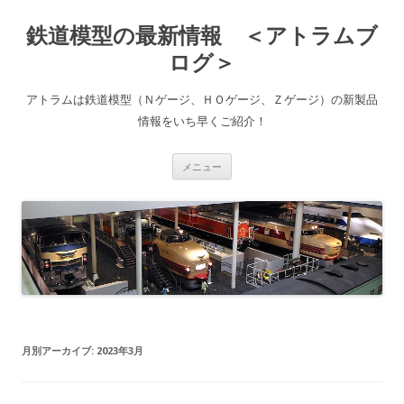
鉄道模型の最新情報 ＜アトラムブ
ログ＞
アトラムは鉄道模型（Ｎゲージ、ＨＯゲージ、Ｚゲージ）の新製品
情報をいち早くご紹介！
コ
メニュー
ン
テ
ン
ツ
へ
ス
キ
ッ
プ
月別アーカイブ:
2023年3月