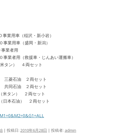
００００事業用車（稲沢・新小岩）
００００事業用車（盛岡・新潟）
００事業者用
００００事業者用（救援車・じんあい運搬車）
００（米タン） ４両セット
０００ 三菱石油 ２両セット
０００ 共同石油 ２両セット
００（米タン） ２両セット
０００（日本石油） ２両セット
spx?M1=0&M2=0&G1=ALL
始
| 投稿日:
2010年6月28日
|
投稿者:
admin