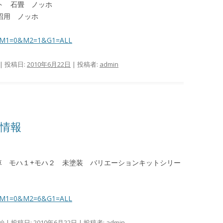
シート 石畳 ノッホ
湖沼用 ノッホ
spx?M1=0&M2=1&G1=ALL
| 投稿日:
2010年6月22日
|
投稿者:
admin
品情報
旧型車 モハ１+モハ２ 未塗装 バリエーションキットシリー
spx?M1=0&M2=6&G1=ALL
始
| 投稿日:
2010年6月22日
|
投稿者:
admin