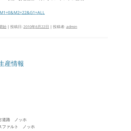
spx?M1=0&M2=22&G1=ALL
開始
| 投稿日:
2010年6月22日
|
投稿者:
admin
再生産情報
 地方道路 ノッホ
ト アスファルト ノッホ