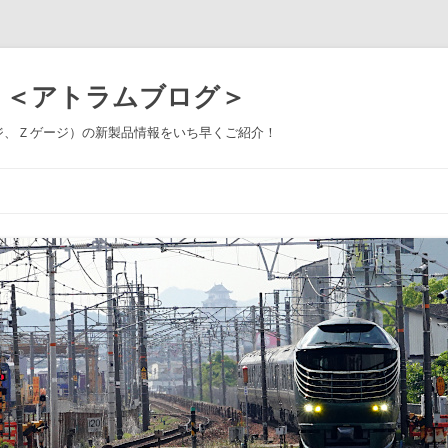
 ＜アトラムブログ＞
ジ、Ｚゲージ）の新製品情報をいち早くご紹介！
コ
ン
テ
ン
ツ
へ
ス
キ
ッ
プ