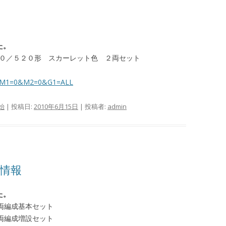
た。
モ５１０／５２０形 スカーレット色 ２両セット
spx?M1=0&M2=0&G1=ALL
始
| 投稿日:
2010年6月15日
|
投稿者:
admin
産情報
た。
 ３両編成基本セット
 ３両編成増設セット