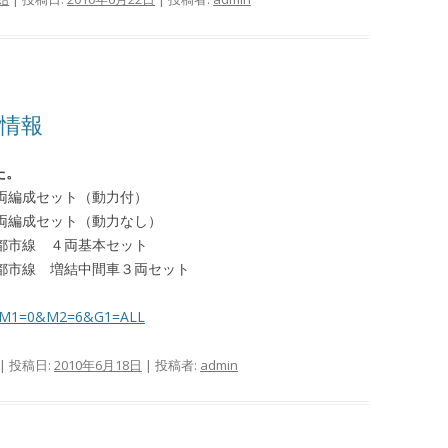
産情報
た。
 ４両編成セット（動力付）
 ４両編成セット（動力なし）
田園都市線 ４両基本セット
田園都市線 増結中間車３両セット
spx?M1=0&M2=6&G1=ALL
| 投稿日:
2010年6月18日
|
投稿者:
admin