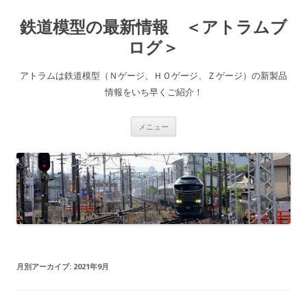
鉄道模型の最新情報 ＜アトラムブ
ログ＞
アトラムは鉄道模型（Ｎゲージ、ＨＯゲージ、Ｚゲージ）の新製品
情報をいち早くご紹介！
コ
メニュー
ン
テ
ン
ツ
へ
ス
キ
ッ
プ
月別アーカイブ:
2021年9月