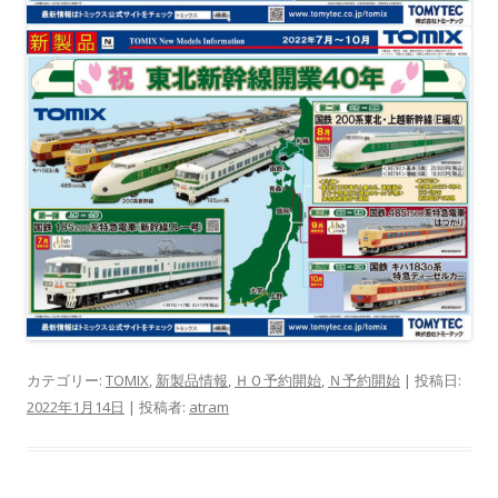
カテゴリー:
TOMIX
,
新製品情報
,
ＨＯ予約開始
,
Ｎ予約開始
| 投稿日:
2022年1月14日
|
投稿者:
atram