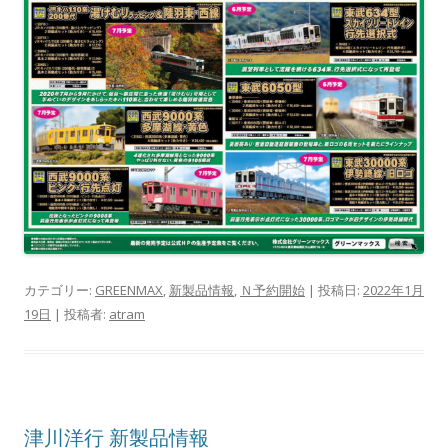
カテゴリー:
GREENMAX
,
新製品情報
,
Ｎ予約開始
| 投稿日:
2022年1月
19日
|
投稿者:
atram
津川洋行 新製品情報