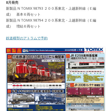
8月発売
新製品 N TOMIX 98793 ２００系東北・上越新幹線（Ｅ編
成） 基本６両セット
新製品 N TOMIX 98794 ２００系東北・上越新幹線（Ｅ編
成） 増結６両セット
鉄道模型のアトラムで予約