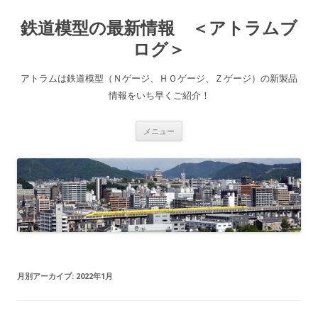
鉄道模型の最新情報 ＜アトラムブ
ログ＞
アトラムは鉄道模型（Ｎゲージ、ＨＯゲージ、Ｚゲージ）の新製品
情報をいち早くご紹介！
コ
メニュー
ン
テ
ン
ツ
へ
ス
キ
ッ
プ
月別アーカイブ:
2022年1月