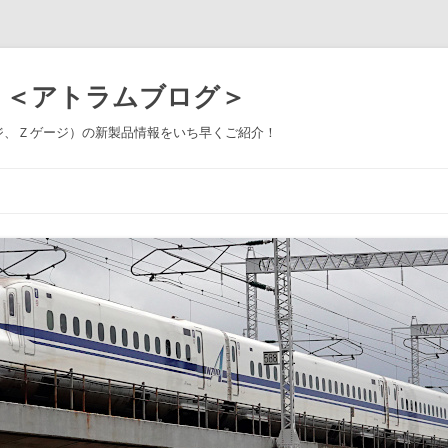
 ＜アトラムブログ＞
ジ、Ｚゲージ）の新製品情報をいち早くご紹介！
コ
ン
テ
ン
ツ
へ
ス
キ
ッ
プ