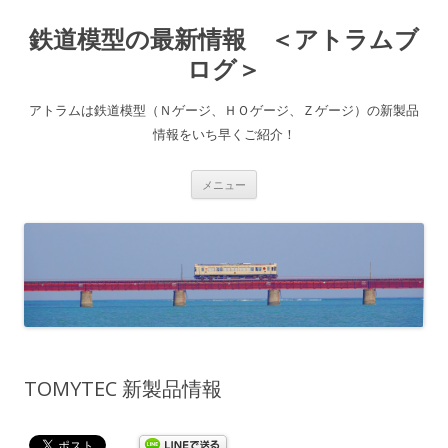
鉄道模型の最新情報 ＜アトラムブ
ログ＞
アトラムは鉄道模型（Ｎゲージ、ＨＯゲージ、Ｚゲージ）の新製品
情報をいち早くご紹介！
コ
メニュー
ン
テ
ン
ツ
へ
ス
キ
ッ
プ
TOMYTEC 新製品情報