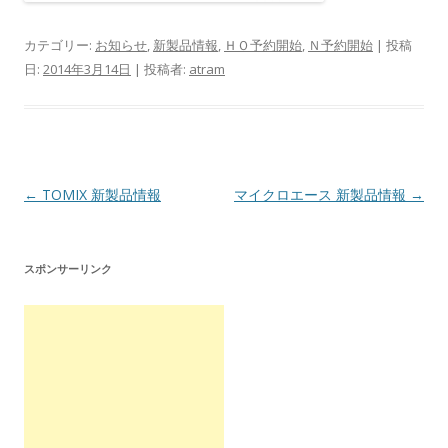
カテゴリー:
お知らせ
,
新製品情報
,
ＨＯ予約開始
,
Ｎ予約開始
| 投稿
日:
2014年3月14日
|
投稿者:
atram
投
←
TOMIX 新製品情報
マイクロエース 新製品情報
→
稿
ナ
スポンサーリンク
ビ
ゲ
ー
シ
ョ
ン